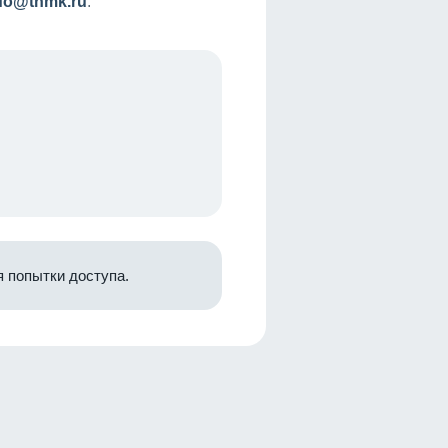
nfo@tnmk.ru
.
 попытки доступа.