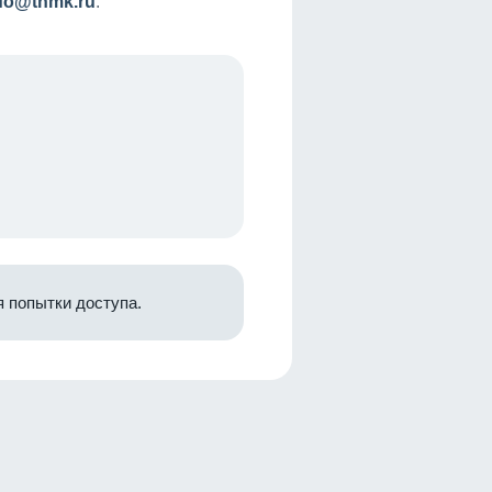
nfo@tnmk.ru
.
 попытки доступа.