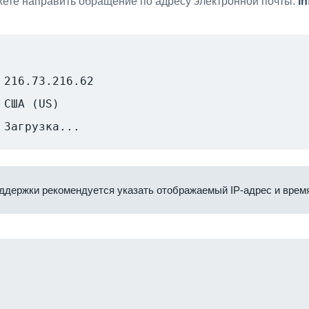
ете направить обращение по адресу электронной почты:
i
216.73.216.62
США (US)
Загрузка...
ддержки рекомендуется указать отображаемый IP-адрес и время