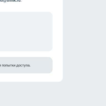
nfo@tnmk.ru
.
 попытки доступа.