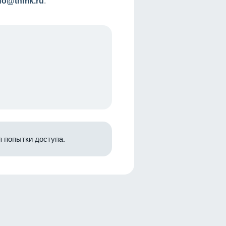
nfo@tnmk.ru
.
 попытки доступа.