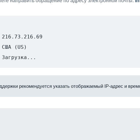
ете направить обращение по адресу электронной почты:
i
216.73.216.69
США (US)
Загрузка...
ддержки рекомендуется указать отображаемый IP-адрес и время