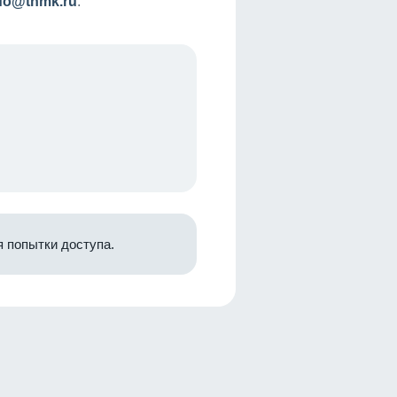
nfo@tnmk.ru
.
 попытки доступа.